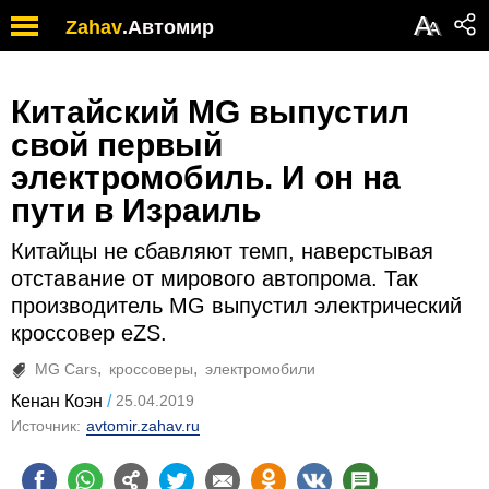
А
Zahav
.
Автомир
А
Китайский MG выпустил
свой первый
электромобиль. И он на
пути в Израиль
Китайцы не сбавляют темп, наверстывая
отставание от мирового автопрома. Так
производитель MG выпустил электрический
кроссовер eZS.
MG Cars
кроссоверы
электромобили
Кенан Коэн
25.04.2019
Источник:
avtomir.zahav.ru