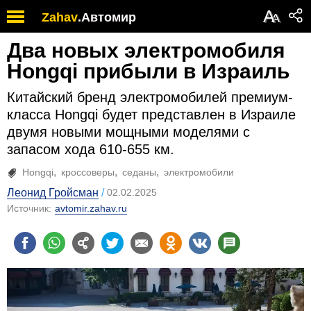
А
Zahav
.
Автомир
А
Два новых электромобиля
Hongqi прибыли в Израиль
Китайский бренд электромобилей премиум-
класса Hongqi будет представлен в Израиле
двумя новыми мощными моделями с
запасом хода 610-655 км.
Hongqi
кроссоверы
седаны
электромобили
Леонид Гройсман
02.02.2025
Источник:
avtomir.zahav.ru