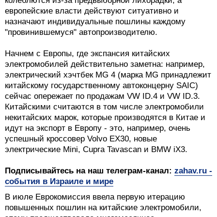
колеблются из-за предвыборной лихорадки, а
европейские власти действуют ситуативно и
назначают индивидуальные пошлины каждому
"провинившемуся" автопроизводителю.
Начнем с Европы, где экспансия китайских
электромобилей действительно заметна: например,
электрический хэчтбек MG 4 (марка MG принадлежит
китайскому государственному автоконцерну SAIC)
сейчас опережает по продажам VW ID.4 и VW ID.3.
Китайскими считаются в том числе электромобили
некитайских марок, которые производятся в Китае и
идут на экспорт в Европу - это, например, очень
успешный кроссовер Volvo EX30, новые
электрические Mini, Cupra Tavascan и BMW iX3.
Подписывайтесь на наш телеграм-канал:
zahav.ru -
события в Израиле и мире
В июле Еврокомиссия ввела первую итерацию
повышенных пошлин на китайские электромобили,