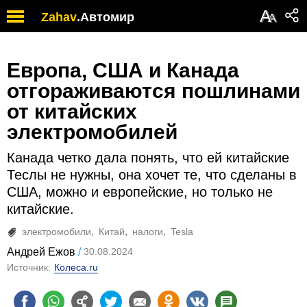
А
Zahav
.
Автомир
А
Европа, США и Канада
отгораживаются пошлинами
от китайских
электромобилей
Канада четко дала понять, что ей китайские
Теслы не нужны, она хочет те, что сделаны в
США, можно и европейские, но только не
китайские.
электромобили
Китай
налоги
Tesla
Андрей Ежов
30.08.2024
Источник:
Колеса.ru