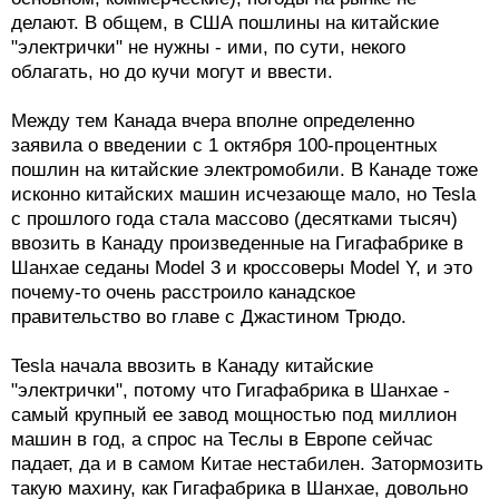
делают. В общем, в США пошлины на китайские
"электрички" не нужны - ими, по сути, некого
облагать, но до кучи могут и ввести.
Между тем Канада вчера вполне определенно
заявила о введении с 1 октября 100-процентных
пошлин на китайские электромобили. В Канаде тоже
исконно китайских машин исчезающе мало, но Tesla
с прошлого года стала массово (десятками тысяч)
ввозить в Канаду произведенные на Гигафабрике в
Шанхае седаны Model 3 и кроссоверы Model Y, и это
почему-то очень расстроило канадское
правительство во главе с Джастином Трюдо.
Tesla начала ввозить в Канаду китайские
"электрички", потому что Гигафабрика в Шанхае -
самый крупный ее завод мощностью под миллион
машин в год, а спрос на Теслы в Европе сейчас
падает, да и в самом Китае нестабилен. Затормозить
такую махину, как Гигафабрика в Шанхае, довольно