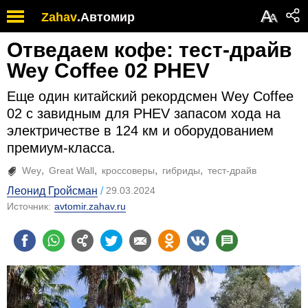
А
Zahav
.
Автомир
А
Отведаем кофе: тест-драйв
Wey Coffee 02 PHEV
Еще один китайский рекордсмен Wey Coffee
02 с завидным для PHEV запасом хода на
электричестве в 124 км и оборудованием
премиум-класса.
Wey
Great Wall
кроссоверы
гибриды
тест-драйв
Леонид Гройсман
29.03.2024
Источник:
avtomir.zahav.ru