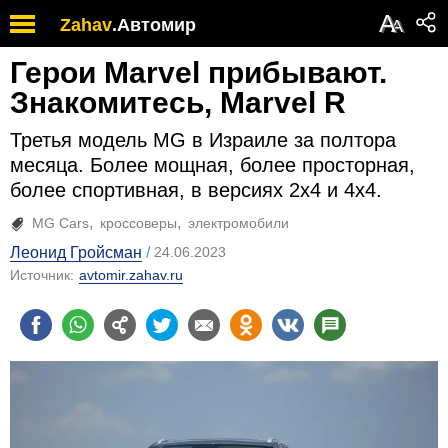
А
Zahav
.
Автомир
А
Герои Marvel прибывают.
Знакомитесь, Marvel R
Третья модель MG в Израиле за полтора
месяца. Более мощная, более просторная,
более спортивная, в версиях 2х4 и 4х4.
MG Cars
кроссоверы
электромобили
Леонид Гройсман
24.06.2023
Источник:
avtomir.zahav.ru