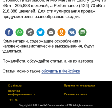
Стоимость автомобиля MG Marvel R Luxury (2х4) 70
кВтч - 205,888 шекелей, а Performance (4Х4) 70 кВтч -
218,888 шекелей. Для стимулирования продаж
предусмотрены разнообразные скидки.
Комментарии, содержащие оскорбления и
человеконенавистнические высказывания, будут
удаляться.
Пожалуйста, обсуждайте статьи, а не их авторов.
Статьи можно также
обсудить в Фейсбуке
О zahav.ru
Правила использования
Политика
конфиденциальности
Связаться с нами
צרו קשר
Copyright © 2021 Walla! Communications LTD. All rights reserved