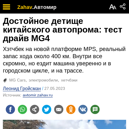
А
Zahav
.
Автомир
А
Достойное детище
китайского автопрома: тест
драйв MG4
Хэтчбек на новой платформе MPS, реальный
запас хода около 400 км. Внутри все
скромно, но ездит машина уверенно и в
городском цикле, и на трассе.
MG Cars
электромобили
хетчбэки
Леонид Гройсман
27.05.2023
Источник:
avtomir.zahav.ru