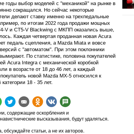
е годы выбор моделей с "механикой" на рынке в
янно сокращался. Но сейчас некоторые
тели делают ставку именно на трехпедальные
апример, по итогам 2022 года продажи мощных
T4-V и CT5-V Blackwing с МКПП оказались выше,
лось. Каждая четвертая проданная новая Acura
еет педаль сцепления, а Mazda Miata и вовсе
версий с "автоматом". При этом поклонники
 вымирают. По статистике, половина покупателей
й Acura Integra с механической коробкой
ли в возрасте от 18 до 46 лет, а каждый
 покупатель новой Mazda MX-5 относился к
 категории 18 - 35 лет.
и, содержащие оскорбления и
навистнические высказывания, будут удаляться.
, обсуждайте статьи, а не их авторов.