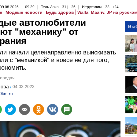
09
.
08
.
2026
09
:
39
Тель-Авив
+31
+26
Иерусалим
+33
+24
н
Модные новости
Будь здоров
Walla, Maariv, JP на русско
дые автолюбители
Выб
ют "механику" от
рания
ли начали целенаправленно выискивать
ли с "механикой" и вовсе не для того,
кономить.
передач
мова
04.03.2023
0km.ru