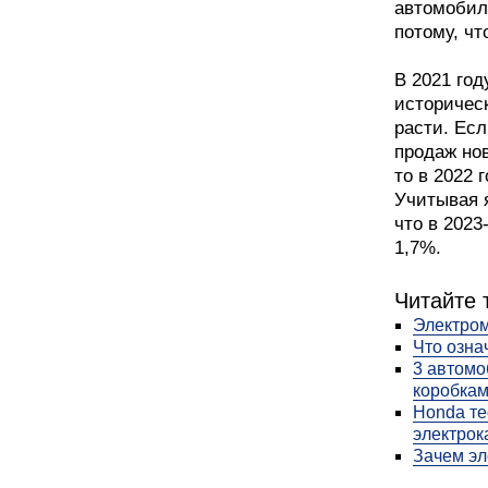
автомобил
потому, ч
В 2021 го
историчес
расти. Ес
продаж но
то в 2022 
Учитывая я
что в 2023
1,7%.
Читайте 
Электром
Что озна
3 автомо
коробкам
Honda те
электрок
Зачем эл