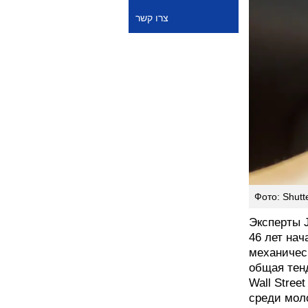
צרו קשר
Фото: Shutt
Эксперты J
46 лет на
механичес
общая тен
Wall Stree
среди мол