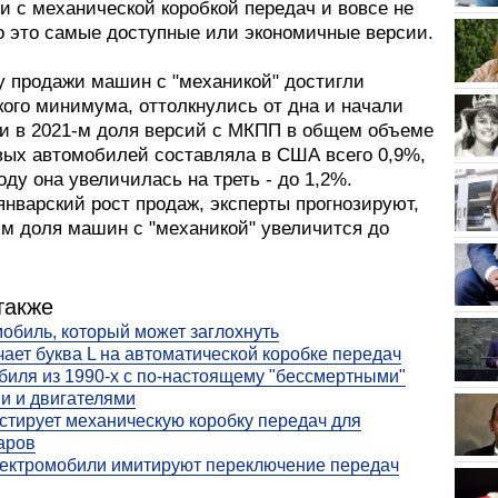
и с механической коробкой передач и вовсе не
то это самые доступные или экономичные версии.
ду продажи машин с "механикой" достигли
кого минимума, оттолкнулись от дна и начали
ли в 2021-м доля версий с МКПП в общем объеме
вых автомобилей составляла в США всего 0,9%,
году она увеличилась на треть - до 1,2%.
нварский рост продаж, эксперты прогнозируют,
-м доля машин с "механикой" увеличится до
также
обиль, который может заглохнуть
чает буква L на автоматической коробке передач
биля из 1990-х с по-настоящему "бессмертными"
и и двигателями
стирует механическую коробку передач для
аров
ектромобили имитируют переключение передач