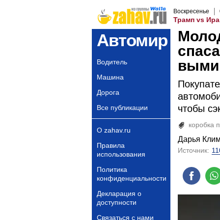
Воскресенье
Трамп vs Ира
Моло
Автомир
спаса
выми
Водитель
Машина
Покупате
Дорога
автомоби
чтобы сэ
Все публикации
коробка 
О zahav.ru
Дарья Кли
Правила
Источник:
11
использования
Политика
конфиденциальности
Декларация о
доступности
Связаться с нами