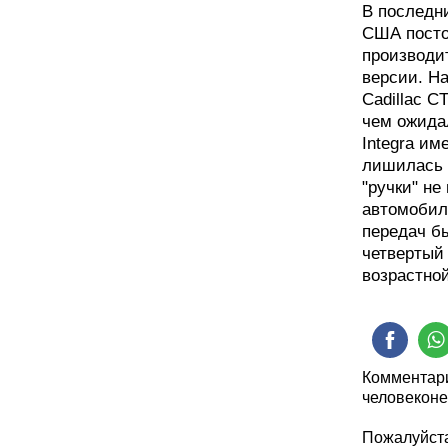
В последни
США посто
производи
версии. Н
Cadillac C
чем ожида
Integra им
лишилась 
"ручки" не
автомобиле
передач бы
четвертый
возрастной
Комментари
человеконе
Пожалуйста