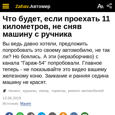
А
Zahav
.
Автомир
А
Что будет, если проехать 11
километров, не сняв
машину с ручника
Вы ведь давно хотели, предложить
попробовать это своему автомобилю, не так
ли? Но боялись. А эти (неразборчиво) с
канала "Гараж-54" попробовали. Главное
теперь - не показывайте это видео вашему
железному коню. Заикание и ранняя седина
машину не красят.
тюнинг
курьезы
юмор
тормоза
ремонт автомобилей
13.06.2019
Источник:
Maxim