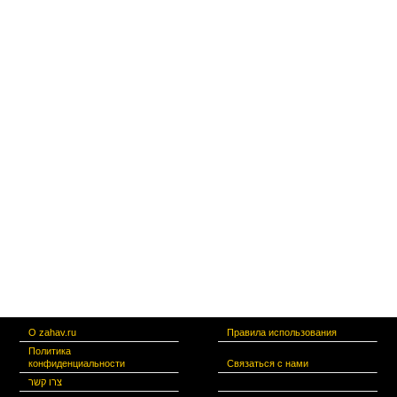
О zahav.ru
Правила использования
Политика
конфиденциальности
Связаться с нами
צרו קשר