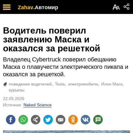
А
Zahav
.
Автомир
А
Водитель поверил
заявлению Маска и
оказался за решеткой
Владелец Cybertruck поверил обещанию
Маска о плавучести электрического пикапа и
оказался за решеткой.
поведение водителей
Tesla
электромобили
Илон Маск
курьезы
22.05.2026
Источник:
Naked Science