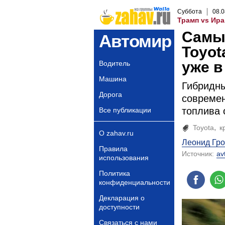
Суббота
08
.
0
Трамп vs Ира
Самы
Автомир
Toyot
уже в
Водитель
Машина
Гибридны
Дорога
современ
топлива 
Все публикации
Toyota
к
О zahav.ru
Леонид Гр
Правила
Источник:
av
использования
Политика
конфиденциальности
Декларация о
доступности
Связаться с нами