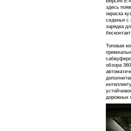
Версия E-M
здесь поя
окраска ку
сиденья с
зарядка д
бесконтак
Топовая ко
премиальн
сабвуферо
обзора 360
автоматиче
дополните
интеллект
устойчиво
дорожных 