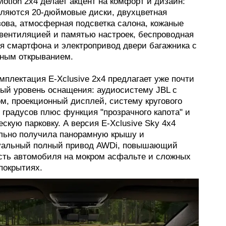
otion 2x4 делает акцент на комфорт и дизайн:
вляются 20-дюймовые диски, двухцветная
зова, атмосферная подсветка салона, кожаные
 вентиляцией и памятью настроек, беспроводная
ля смартфона и электропривод двери багажника с
тным открыванием.
мплектация E-Xclusive 2x4 предлагает уже почти
ый уровень оснащения: аудиосистему JBL с
м, проекционный дисплей, систему кругового
 градусов плюс функция "прозрачного капота" и
скую парковку. А версия E-Xclusive Sky 4x4
льно получила панорамную крышу и
уальный полный привод AWDi, повышающий
сть автомобиля на мокром асфальте и сложных
покрытиях.