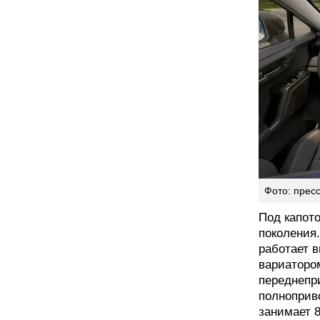
Фото: пресс
Под капото
поколения
работает 
вариаторо
переднепри
полноприво
занимает 8