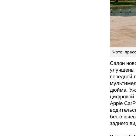
Фото: пресс
Салон нов
улучшены 
передней п
мультимед
дюйма. Уж
цифровой 
Apple CarP
водительс
бесключево
заднего ви