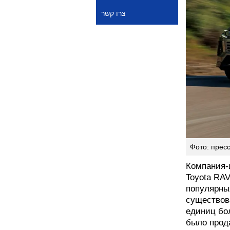
צרו קשר
Фото: пресс
Компания-
Toyota RAV
популярны
существов
единиц бол
было прод