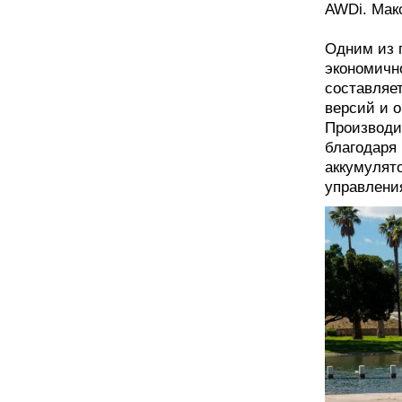
AWDi. Макс
Одним из 
экономичн
составляет
версий и о
Производи
благодаря
аккумулят
управлени