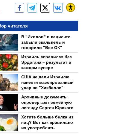
м
ор читателя
В "Ихилов" в пациенте
забыли скальпель и
говорили "Все ОК"
Израиль справился без
Эрдогана – результат в
каждом супере
США не дали Израилю
нанести массированный
удар по "Хизбалле"
Архивные документы
опровергают семейную
легенду Сергея Юрского
Хотите больше белка из
яиц? Вот как правильно
их употреблять