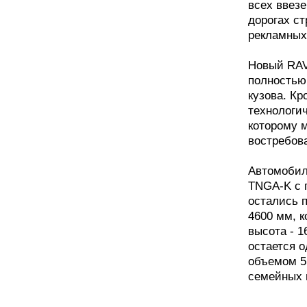
всех ввез
дорогах с
рекламных
Новый RAV
полностью
кузова. К
технологич
которому м
востребов
Автомобил
TNGA-K с 
остались 
4600 мм, к
высота - 
остается о
объемом 5
семейных п