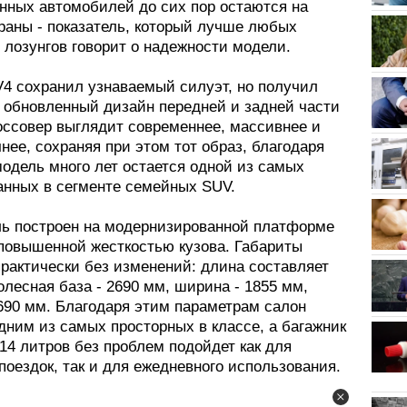
енных автомобилей до сих пор остаются на
траны - показатель, который лучше любых
 лозунгов говорит о надежности модели.
4 сохранил узнаваемый силуэт, но получил
 обновленный дизайн передней и задней части
россовер выглядит современнее, массивнее и
нее, сохраняя при этом тот образ, благодаря
одель много лет остается одной из самых
анных в сегменте семейных SUV.
ь построен на модернизированной платформе
повышенной жесткостью кузова. Габариты
практически без изменений: длина составляет
олесная база - 2690 мм, ширина - 1855 мм,
1690 мм. Благодаря этим параметрам салон
дним из самых просторных в классе, а багажник
14 литров без проблем подойдет как для
оездок, так и для ежедневного использования.