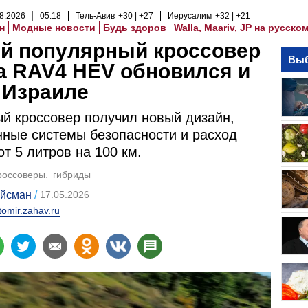
8
.
2026
05
:
18
Тель-Авив
+30
+27
Иерусалим
+32
+21
н
Модные новости
Будь здоров
Walla, Maariv, JP на русско
й популярный кроссовер
Выб
a RAV4 HEV обновился и
 Израиле
й кроссовер получил новый дизайн,
ные системы безопасности и расход
от 5 литров на 100 км.
россоверы
гибриды
ойсман
17.05.2026
tomir.zahav.ru