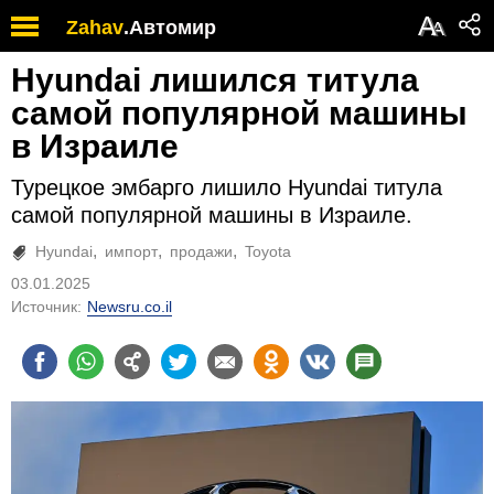
А
Zahav
.
Автомир
А
Hyundai лишился титула
самой популярной машины
в Израиле
Турецкое эмбарго лишило Hyundai титула
самой популярной машины в Израиле.
Hyundai
импорт
продажи
Toyota
03.01.2025
Источник:
Newsru.co.il