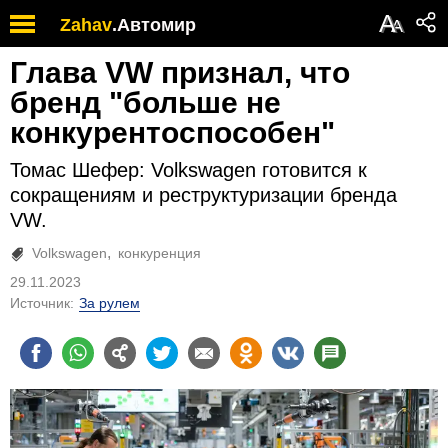
А
Zahav
.
Автомир
А
Глава VW признал, что
бренд "больше не
конкурентоспособен"
Томас Шефер: Volkswagen готовится к
сокращениям и реструктуризации бренда
VW.
Volkswagen
конкуренция
29.11.2023
Источник:
За рулем