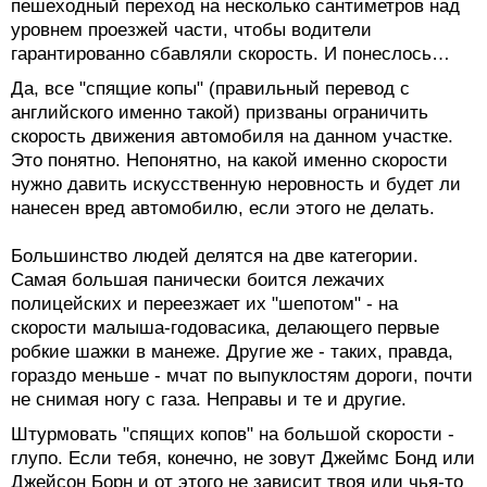
пешеходный переход на несколько сантиметров над
уровнем проезжей части, чтобы водители
гарантированно сбавляли скорость. И понеслось…
Да, все "спящие копы" (правильный перевод с
английского именно такой) призваны ограничить
скорость движения автомобиля на данном участке.
Это понятно. Непонятно, на какой именно скорости
нужно давить искусственную неровность и будет ли
нанесен вред автомобилю, если этого не делать.
Большинство людей делятся на две категории.
Самая большая панически боится лежачих
полицейских и переезжает их "шепотом" - на
скорости малыша-годовасика, делающего первые
робкие шажки в манеже. Другие же - таких, правда,
гораздо меньше - мчат по выпуклостям дороги, почти
не снимая ногу с газа. Неправы и те и другие.
Штурмовать "спящих копов" на большой скорости -
глупо. Если тебя, конечно, не зовут Джеймс Бонд или
Джейсон Борн и от этого не зависит твоя или чья-то