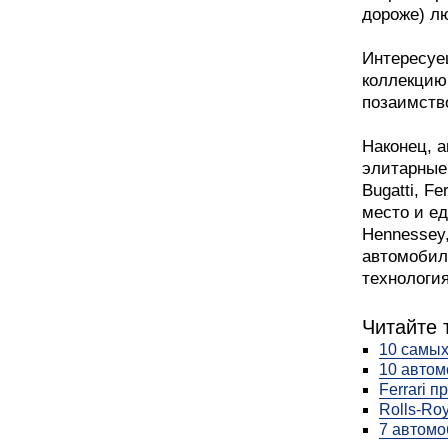
дороже) лю
Интересуе
коллекцию
позаимств
Наконец, 
элитарные 
Bugatti, Fe
место и е
Hennessey
автомобил
технологи
Читайте 
10 самых
10 автом
Ferrari 
Rolls-Ro
7 автомо