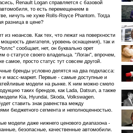
асись, Renault Logan справляется с базовой
автомобиля, то есть перемещением в
ве, ничуть не хуже Rolls-Royce Phantom. Тогда
ая разница в цене?
т из нюансов. Как тех, что лежат на поверхности
 мощность двигателя, уровень оснащения), так и
Роллс" сообщает, нет, он буквально орет
 о статусе своего владельца. "Логан", впрочем,
же самое, просто статус тут совсем другой.
чные бренды условно делятся на два подкласса:
 и масс-маркет. Первые - самые доступные и
атейливые модели на рынке. К ним можно смело
одукцию таких брендов, как Lada, Datsun, а также
модели Kia, Hyundai, Skoda, Volkswagen.
удет ставить знак равенства между
ями бюджетного сегмента и неполноценностью.
ые модели даже нижнего ценового диапазона -
манные, безопасные, качественные автомобили.