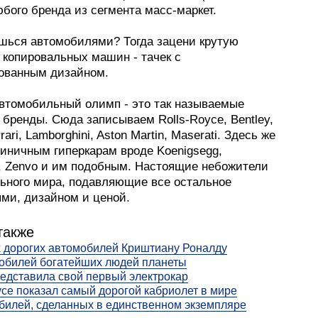
бого бренда из сегмента масс-маркет.
шься автомобилями? Тогда зацени крутую
 копировальных машин - тачек с
ованным дизайном.
автомобильный олимп - это так называемые
бренды. Сюда записываем Rolls-Royce, Bentley,
rrari, Lamborghini, Aston Martin, Maserati. Здесь же
диничным гиперкарам вроде Koenigsegg,
, Zenvo и им подобным. Настоящие небожители
ьного мира, подавляющие все остальное
ями, дизайном и ценой.
также
 дорогих автомобилей Криштиану Роналду
обилей богатейших людей планеты
представила свой первый электрокар
yce показал самый дорогой кабриолет в мире
билей, сделанных в единственном экземпляре