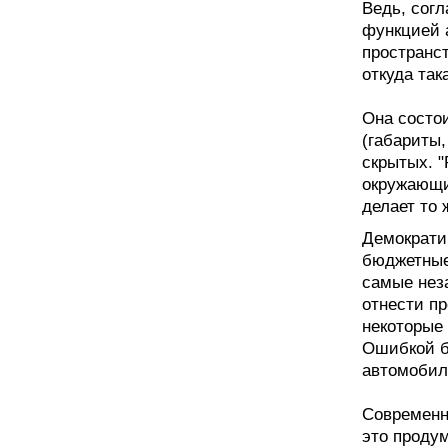
Ведь, согл
функцией 
пространст
откуда так
Она состои
(габариты,
скрытых. "
окружающим
делает то 
Демократи
бюджетные
самые нез
отнести пр
некоторые 
Ошибкой б
автомобил
Современн
это проду