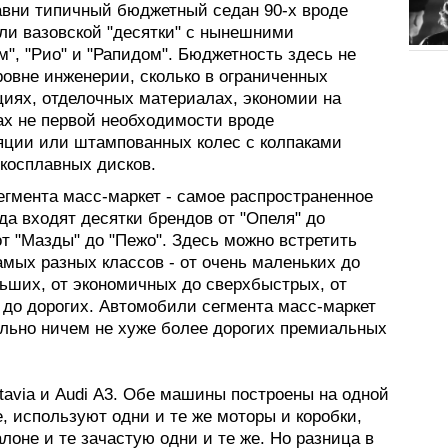
авни типичный бюджетный седан 90-х вроде
или вазовской "десятки" с нынешними
", "Рио" и "Рапидом". Бюджетность здесь не
ровне инженерии, сколько в ограниченных
циях, отделочных материалах, экономии на
ах не первой необходимости вроде
ции или штампованных колес с колпаками
гкосплавных дисков.
гмента масс-маркет - самое распространенное
а входят десятки брендов от "Опеля" до
от "Мазды" до "Пежо". Здесь можно встретить
мых разных классов - от очень маленьких до
ьших, от экономичных до сверхбыстрых, от
 до дорогих. Автомобили сегмента масс-маркет
льно ничем не хуже более дорогих премиальных
tavia и Audi А3. Обе машины построены на одной
, используют одни и те же моторы и коробки,
алоне и те зачастую одни и те же. Но разница в