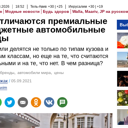
8
.
2026
18
:
52
Тель-Авив
+30
+25
Иерусалим
+30
+19
н
Модные новости
Будь здоров
Walla, Maariv, JP на русско
отличаются премиальные
Выб
джетные автомобильные
ды
ли делятся не только по типам кузова и
м классам, но еще на те, что считаются
ными и на те, что нет. В чем разница?
-бренды
автомобили мира
цены
ржак
05.09.2021
xim