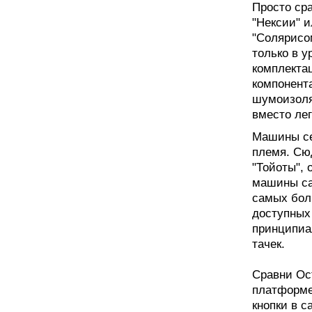
Просто ср
"Нексии" 
"Солярисом
только в у
комплекта
компонент
шумоизоля
вместо ле
Машины се
племя. Сюд
"Тойоты", 
машины са
самых бол
доступных
принципиа
тачек.
Сравни Oc
платформе
кнопки в с