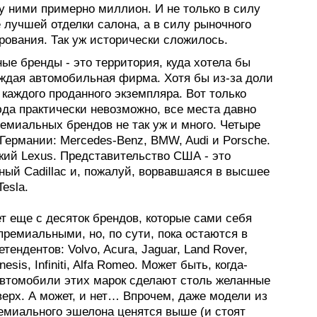
у ними примерно миллион. И не только в силу
 лучшей отделки салона, а в силу рыночного
рования. Так уж исторически сложилось.
ые бренды - это территория, куда хотела бы
аждая автомобильная фирма. Хотя бы из-за доли
каждого проданного экземпляра. Вот только
юда практически невозможно, все места давно
емиальных брендов не так уж и много. Четыре
 Германии: Mercedes-Benz, BMW, Audi и Porsche.
кий Lexus. Представительство США - это
ный Cadillac и, пожалуй, ворвавшаяся в высшее
esla.
т еще с десяток брендов, которые сами себя
ремиальными, но, по сути, пока остаются в
етендентов: Volvo, Acura, Jaguar, Land Rover,
nesis, Infiniti, Alfa Romeo. Может быть, когда-
автомобили этих марок сделают столь желанные
ерх. А может, и нет… Впрочем, даже модели из
ремиального эшелона ценятся выше (и стоят