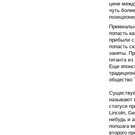
цене межд
чуть более
позициони
Премиальн
попасть к
прибыли с 
попасть с
заняты. Пр
гиганта из
Еще японс
традицион
общество T
Существуе
называют п
статусе пр
Lincoln, Ge
нибудь и 
полшага вв
второго п