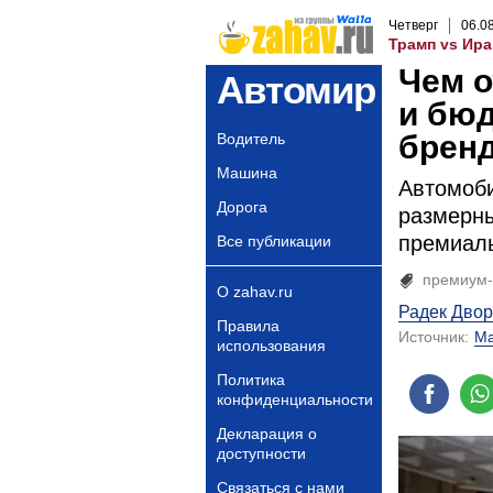
Четверг
06
.
0
Трамп vs Ира
Чем 
Автомир
и бю
брен
Водитель
Машина
Автомоби
Дорога
размерны
премиаль
Все публикации
премиум
О zahav.ru
Радек Дво
Правила
Источник:
Ma
использования
Политика
конфиденциальности
Декларация о
доступности
Связаться с нами