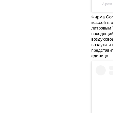
A post
Фирма Gord
массой в 
литровым 
находящий
воздухово
воздуха и 
представит
единицу.