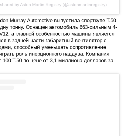
 shared by Aston Martin Registry (@astonmartinregistry)
on Murray Automotive выпустила спорткупе T.50
одну тонну. Оснащен автомобиль 663-сильным 4-
V12, а главной особенностью машины является
ся в задней части габаритный вентилятор с
дами, способный уменьшать сопротивление
играть роль инерционного наддува. Компания
 100 T.50 по цене от 3,1 миллиона долларов за