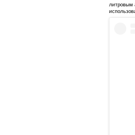
литровым а
использов