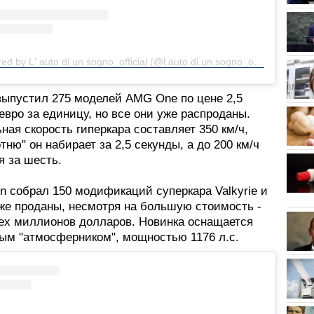
A post shared by L' auto di un sogno_official (@l.auto.di.un.sogno_official)
выпустил 275 моделей AMG One по цене 2,5
вро за единицу, но все они уже распроданы.
ая скорость гиперкара составляет 350 км/ч,
тню" он набирает за 2,5 секунды, а до 200 км/ч
я за шесть.
in собрал 150 модификаций суперкара Valkyrie и
оже проданы, несмотря на большую стоимость -
ех миллионов долларов. Новинка оснащается
вым "атмосферником", мощностью 1176 л.с.