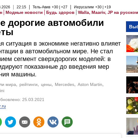
8
.
2026
22
:
15
Тель-Авив
+30
+27
Иерусалим
+30
+19
н
Модные новости
Будь здоров
Walla, Maariv, JP на русско
е дорогие автомобили
Выб
еты
я ситуация в экономике негативно влияет
нтации в автомобильном мире. Не стал
ием сегмент сверхдорогих моделей: в
идируют показанные до введения мер
ения машины.
ли мира
рейтинги
цены
Mercedes
Aston Martin
ni
Обновлено: 25.03.2021
r.ru