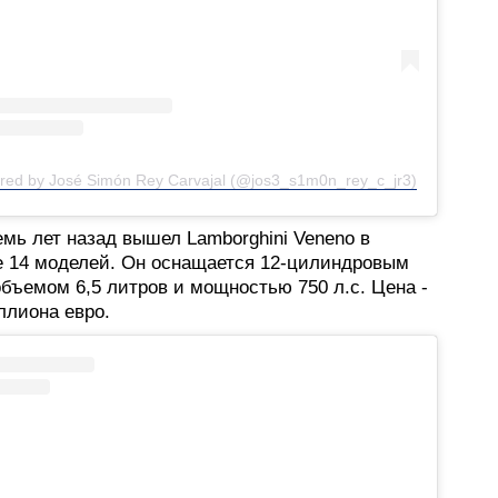
ared by José Simón Rey Carvajal (@jos3_s1m0n_rey_c_jr3)
мь лет назад вышел Lamborghini Veneno в
е 14 моделей. Он оснащается 12-цилиндровым
бъемом 6,5 литров и мощностью 750 л.с. Цена -
ллиона евро.