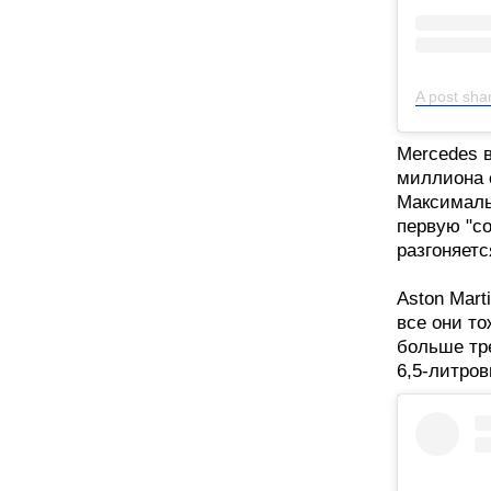
Mercedes 
миллиона е
Максимальн
первую "со
разгоняетс
Aston Mart
все они т
больше тр
6,5-литро