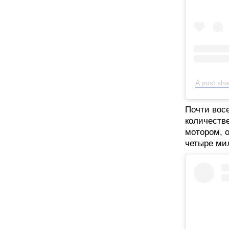
A post sh
Почти восе
количеств
мотором, о
четыре ми