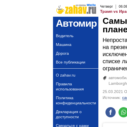
Четверг
06
.
0
Трамп vs Ира
Самы
Автомир
план
Водитель
Непроста
Машина
на презе
Дорога
исключен
списке л
Все публикации
огранич
О zahav.ru
автомоби
Lamborghi
Правила
использования
25.03.2021 
Источник:
ca
Политика
конфиденциальности
Декларация о
доступности
Связаться с нами