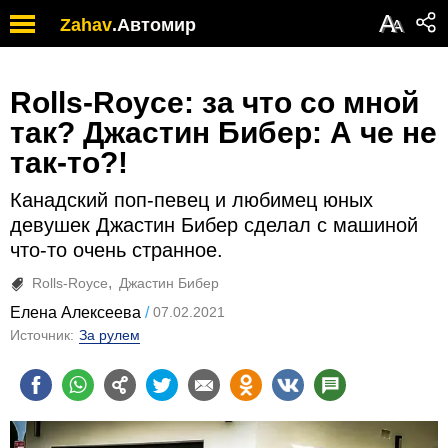
А
Zahav
.
Автомир
А
Rolls-Royce: за что со мной
так? Джастин Бибер: А че не
так-то?!
Канадский поп-певец и любимец юных
девушек Джастин Бибер сделал с машиной
что-то очень странное.
Rolls-Royce
Джастин Бибер
Елена Алексеева
07.02.2021
Источник:
За рулем