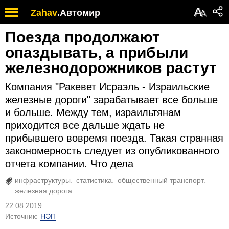
А
Zahav
.
Автомир
А
Поезда продолжают
опаздывать, а прибыли
железнодорожников растут
Компания "Ракевет Исраэль - Израильские
железные дороги" зарабатывает все больше
и больше. Между тем, израильтянам
приходится все дальше ждать не
прибывшего вовремя поезда. Такая странная
закономерность следует из опубликованного
отчета компании. Что дела
инфраструктуры
статистика
общественный транспорт
железная дорога
22.08.2019
Источник:
НЭП