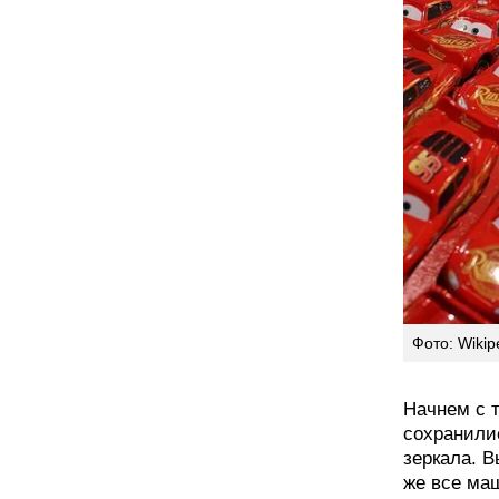
Фото: Wikip
Начнем с 
сохранилис
зеркала. В
же все маш