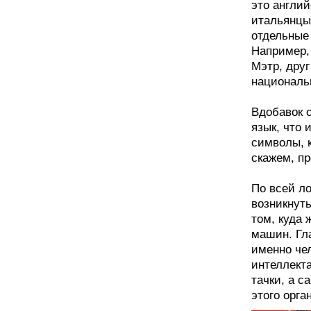
это англий
итальянцы"
отдельные
Например,
Мэтр, друг
националь
Вдобавок 
язык, что 
символы, 
скажем, п
По всей л
возникнуть
том, куда 
машин. Гл
именно че
интеллект
тачки, а с
этого орга