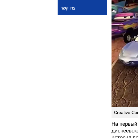
צרו קשר
Creative C
На первый
диснеевско
история п