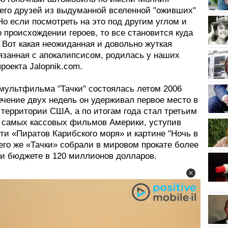
 его друзей из выдуманной вселенной "оживших"
о если посмотреть на это под другим углом и
 происхождении героев, то все становится куда
 Вот какая неожиданная и довольно жуткая
вязанная с апокалипсисом, родилась у наших
проекта Jalopnik.com.
мультфильма "Тачки" состоялась летом 2006
течение двух недель он удерживал первое место в
 территории США, а по итогам года стал третьим
е самых кассовых фильмов Америки, уступив
ти «Пиратов Карибского моря» и картине "Ночь в
его же «Тачки» собрали в мировом прокате более
ри бюджете в 120 миллионов долларов.