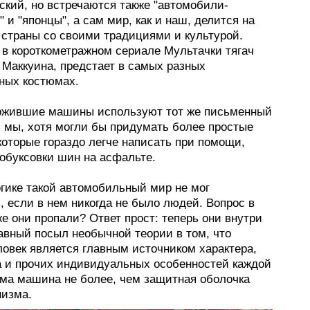
ский, но встречаются также "автомобили-
 и "японцы", а сам мир, как и наш, делится на
 страны со своими традициями и культурой.
 в короткометражном сериале Мультачки тягач
 Маккуина, предстает в самых разных
ных костюмах.
ожившие машины используют тот же письменный
и мы, хотя могли бы придумать более простые
которые гораздо легче написать при помощи,
робуксовки шин на асфальте.
огике такой автомобильный мир не мог
, если в нем никогда не было людей. Вопрос в
же они пропали? Ответ прост: теперь они внутри
авный посыл необычной теории в том, что
ловек является главным источником характера,
а и прочих индивидуальных особенностей каждой
ама машина не более, чем защитная оболочка
низма.