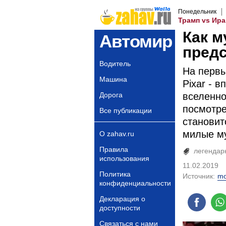
Понедельник
Трамп vs Ира
Как м
Автомир
предс
Водитель
На первы
Машина
Pixar - 
Дорога
вселенно
посмотре
Все публикации
становит
милые м
О zahav.ru
Правила
легендар
использования
11.02.2019
Политика
Источник:
mo
конфиденциальности
Декларация о
доступности
Связаться с нами