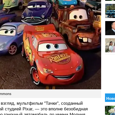
ommons
 взгляд, мультфильм "Тачки", созданный
й студией Pixar, — это вполне безобидная
ро гоночный автомобиль по имени Молния