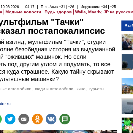
10
.
08
.
2026
04
:
17
Тель-Авив
+31
+26
Иерусалим
+34
+25
н
Модные новости
Будь здоров
Walla, Maariv, JP на русско
ультфильм "Тачки"
Выб
казал постапокалипсис
й взгляд, мультфильм "Тачки", студии
вполне безобидная история из выдуманной
й "оживших" машинок. Но если
ть под другим углом и подумать, то все
ся куда страшнее. Какую тайну скрывают
ультяшные машинки?
ные автомобили
люди и автомобили
кино
курьезы
tor.ru