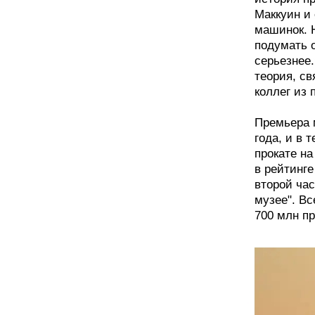
Маккуин и
машинок. Н
подумать о
серьезнее.
теория, с
коллег из 
Премьера 
года, и в 
прокате на
в рейтинг
второй час
музее". Вс
700 млн п