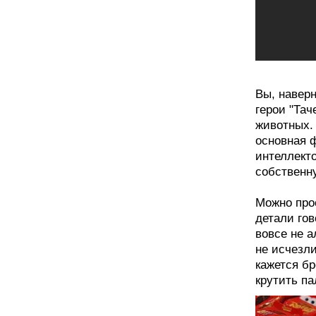
Вы, наверн
герои "Тач
животных. 
основная 
интеллекто
собственн
Можно прос
детали гов
вовсе не а
не исчезли
кажется бр
крутить па