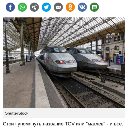
ShutterStock
Стоит упомянуть название TGV или "маглев" - и все.