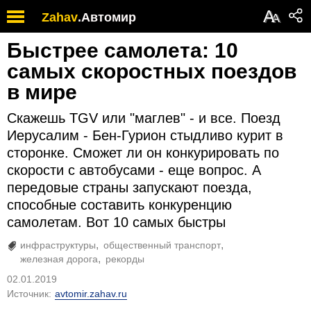
А
Zahav
.
Автомир
А
Быстрее самолета: 10
самых скоростных поездов
в мире
Скажешь TGV или "маглев" - и все. Поезд
Иерусалим - Бен-Гурион стыдливо курит в
сторонке. Сможет ли он конкурировать по
скорости с автобусами - еще вопрос. А
передовые страны запускают поезда,
способные составить конкуренцию
самолетам. Вот 10 самых быстры
инфраструктуры
общественный транспорт
железная дорога
рекорды
02.01.2019
Источник:
avtomir.zahav.ru