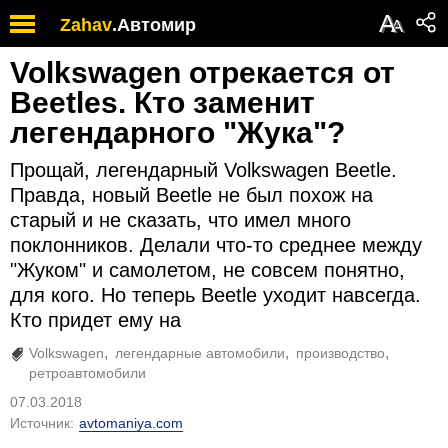
А
Zahav
.
Автомир
А
Volkswagen отрекается от
Beetles. Кто заменит
легендарного "Жука"?
Прощай, легендарный Volkswagen Beetle.
Правда, новый Beetle не был похож на
старый и не сказать, что имел много
поклонников. Делали что-то среднее между
"Жуком" и самолетом, не совсем понятно,
для кого. Но теперь Beetle уходит навсегда.
Кто придет ему на
Volkswagen
легендарные автомобили
производство
ретроавтомобили
07.03.2018
Источник:
avtomaniya.com