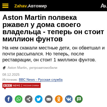
А
Zahav
.
Автомир
А
Aston Martin полвека
ржавел у дома своего
владельца - теперь он стоит
миллион фунтов
На нем скакали местные дети, он обветшал и
почти рассыпался. Но теперь, после
реставрации, он стоит 1 миллион фунтов.
Aston Martin
ретроавтомобили
08.12.2025
Источник:
BBC News - Русская служба