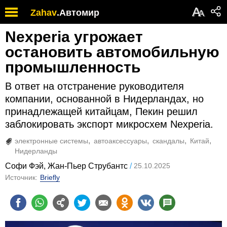
А
Zahav
.
Автомир
А
Nexperia угрожает
остановить автомобильную
промышленность
В ответ на отстранение руководителя
компании, основанной в Нидерландах, но
принадлежащей китайцам, Пекин решил
заблокировать экспорт микросхем Nexperia.
электронные системы
автоаксессуары
скандалы
Китай
Нидерланды
Софи Фэй, Жан-Пьер Струбантс
25.10.2025
Источник:
Briefly