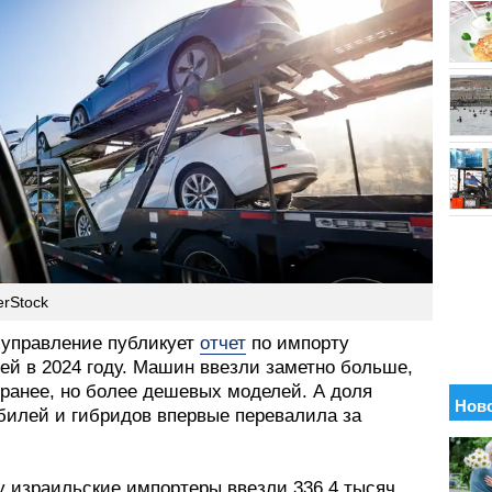
erStock
 управление публикует
отчет
по импорту
ей в 2024 году. Машин ввезли заметно больше,
 ранее, но более дешевых моделей. А доля
билей и гибридов впервые перевалила за
у израильские импортеры ввезли 336,4 тысяч