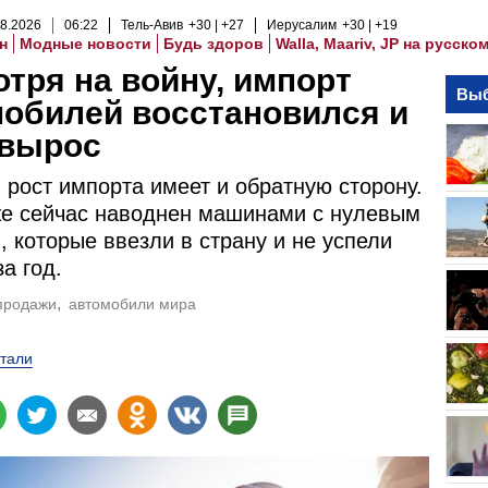
8
.
2026
06
:
22
Тель-Авив
+30
+27
Иерусалим
+30
+19
н
Модные новости
Будь здоров
Walla, Maariv, JP на русско
тря на войну, импорт
Выб
обилей восстановился и
 вырос
 рост импорта имеет и обратную сторону.
е сейчас наводнен машинами с нулевым
, которые ввезли в страну и не успели
а год.
продажи
автомобили мира
тали