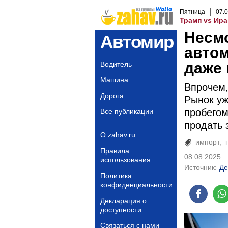
Пятница
07
.
0
Трамп vs Ира
Несмо
Автомир
автом
даже
Водитель
Машина
Впрочем,
Дорога
Рынок уж
пробегом
Все публикации
продать з
О zahav.ru
импорт
Правила
08.08.2025
использования
Источник:
Де
Политика
конфиденциальности
Декларация о
доступности
Связаться с нами