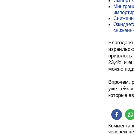
Импорт к
Минтранс
импорти
Снижение
Ожидаетс
сниженн
Благодаря
израильск
пришлось 
23,4% и е
можно подз
Впрочем, р
уже сейча
которые вв
Комментари
человеконе