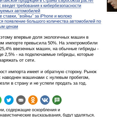
итайской продукции в страны Евросоюза растет
 введет требования к кибербезопасности
руемых автомобилей
 ставки, "войны" за iPhone и молоко
я появление большого количества автомобилей по
ым ценам
 этому впервые доля экологичных машин в
ом импорте превысила 50%. На электромобили
25,4% ввезенных машин, на обычные гибриды -
ще 2,5% - на подключаемые гибриды, которые
аряжать от сети.
ост импорта имеет и обратную сторону. Рынок
с наводнен машинами с нулевым пробегом,
езли в страну и не успели продать за год.
и, содержащие оскорбления и
навистнические высказывания, будут удаляться.