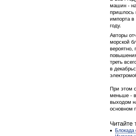
машин - на
пришлось 
импорта в
году.
Авторы отч
морской б
вероятно,
повышения
треть всег
в декабрьс
электромо
При этом 
меньше - в
выходом н
основном 
Читайте 
Блокада 