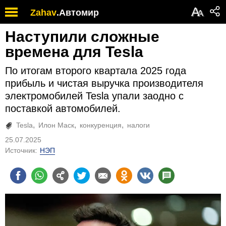
А
Zahav
.
Автомир
А
Наступили сложные
времена для Tesla
По итогам второго квартала 2025 года
прибыль и чистая выручка производителя
электромобилей Tesla упали заодно с
поставкой автомобилей.
Tesla
Илон Маск
конкуренция
налоги
25.07.2025
Источник:
НЭП