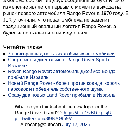
Эмблема состоит из двух соединенных букв R. Это
изменение является первым с момента выхода на
рынок первого автомобиля Range Rover в 1970 году. В
JLR уточнили, что новая эмблема не заменит
традиционный овальный логотип Range Rover, а
будет использоваться наряду с ним.
Читайте также
7 прожорливых, но таких любимых автомобилей
Спортсмен и джентльмен: Range Rover Sport в
Израиле
Rover, Range Rover: автомобиль Джеймса Бонда
прибыл в Израиль
Новый Range Rover - борец против ковида, король
парковок и победитель собственного шума
Сразу два новых Land Rover прибыли в Израиль
What do you think about the new logo for the
Range Rover brand? ?
https://t.co/7vBRPpjsjU
pic.twitter.com/8l9NAGtn9V
— Autocar (@autocar)
July 12, 2025