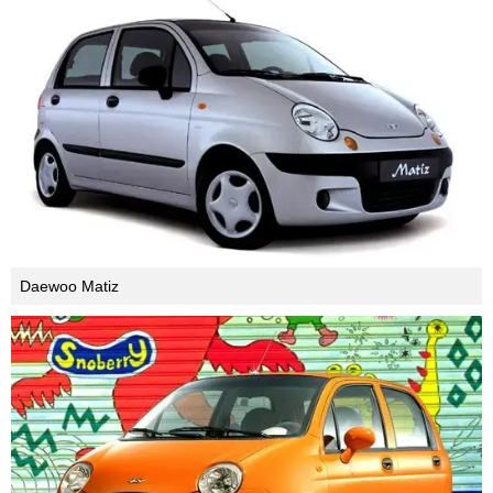
вынужденная мера – Советский Союз помогал
''младшему брату''. Прошло много лет, однако слезть
с наркотика плагиата Китай так и не сумел.
''Особый путь'' в понимании китайцев – это
безлицензионное копирование зарубежных моделей
с последующим выпуском и выдачей за собственные
разработки. Взять хотя бы Chery QQ – детище
корейской марки Daewoo. Кто не признает в этой
модели известный всему миру Matiz?