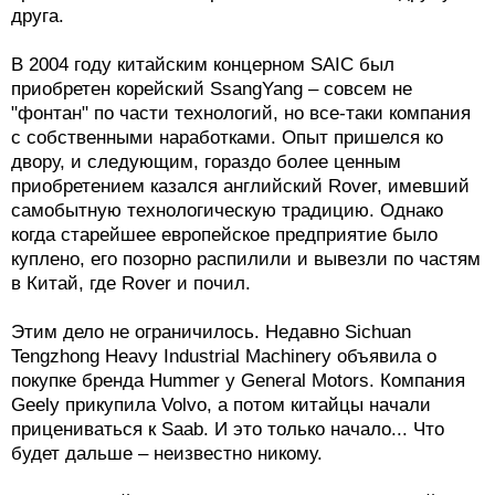
Среди государственных производителей первое
место по праву принадлежит компании Chery. Только
эта парочка может считаться крупными
предприятиями. Мощность каждого – более 500
тысяч машин в год.
Еще 8 предприятий производят по 100 тысяч машин
в год. Оставшиеся 120 производителей производят
меньше 10 тысяч машин в год, что сильно обостряет
конкуренцию между заводами-карликами. Вот и
думайте, нужно ли создавать такую автомобильную
промышленность, которая высасывает соки друг у
друга.
В 2004 году китайским концерном SAIC был
приобретен корейский SsangYang – совсем не
"фонтан" по части технологий, но все-таки компания
с собственными наработками. Опыт пришелся ко
двору, и следующим, гораздо более ценным
приобретением казался английский Rover, имевший