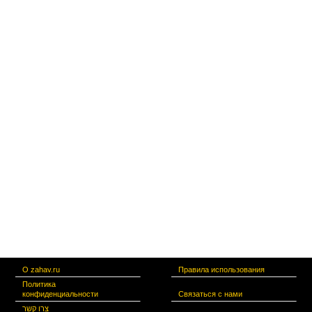
удаляться.
Пожалуйста, обсуждайте статьи, а не их авторов.
Статьи можно также
обсудить в Фейсбуке