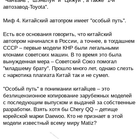
иностранцы ориентировались только на внутренний
рынок и не планировали продавать эти машины за
пределами Китая, создавая себе дешевую
конкуренцию.
По данным Китайской ассоциации автомобильной
промышленности, в число десяти крупнейших
предприятий страны входят: ''Шанхай-Volkswagen'',
''1-й автозавод-Volkswagen'', ''Шанхай-General Motors'',
''Гуанчжоу-Honda'', ''Тяньцзиньский 1-й автозавод'',
''Пекин-Hyundai'', автомобильные компании
''Чанъань'', ''Шэньлун'' и ''Цижуй'', а также ''1-й
автозавод-Toyota''.
Миф 4. Китайский автопром имеет ''особый путь''.
Есть все основания говорить, что китайский
автопром начинался в России, а точнее, в тогдашнем
СССР – первые модели КНР были легальными
клонами советских машин. В то время это была