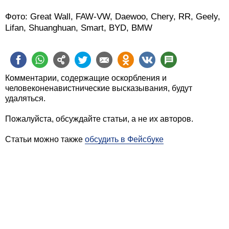
именно так прозвали автомобили из Поднебесной.
Краш-тест Chery Amulet
Краш-тест Brilliance BS6
Своего автопрома у Китая до сих пор нет. Все, что
выпускается в Китае - это либо грубые китайские
копии, либо автомобили, созданные в рамках
совместных проектов. Тем не менее, на сегодняшний
день рынок КНР является вторым по величине после
американского и первым – по перспективности.
Фото: Great Wall, FAW-VW, Daewoo, Chery, RR, Geely,
Lifan, Shuanghuan, Smart, BYD, BMW
Комментарии, содержащие оскорбления и
человеконенавистнические высказывания, будут