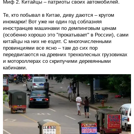
самобытную технологическую традицию. Однако
когда старейшее европейское предприятие было
куплено, его позорно распилили и вывезли по частям
в Китай, где Rover и почил.
Этим дело не ограничилось. Недавно Sichuan
Tengzhong Heavy Industrial Machinery объявила о
покупке бренда Hummer у General Motors. Компания
Geely прикупила Volvo, а потом китайцы начали
прицениваться к Saab. И это только начало... Что
будет дальше – неизвестно никому.
Миф 2. Китайцы – патриоты своих автомобилей.
Те, кто побывал в Китае, диву даются – кругом
иномарки! Вот уже ни один год соблазняя
иностранцев машинами по демпинговым ценам
(особенно хорошо это "прокатывает" в России), сами
китайцы на них не ездят. С многочисленными
провинциями все ясно – там до сих пор
передвигаются на древних трехколесных грузовиках