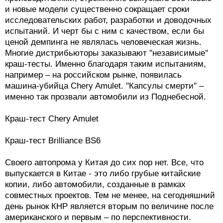
В Китае назвали самые качественные автомобили
Эти марки исчезли и появились вновь
Миф 5. Китайские автомобили уже не опасны.
Как отмечают эксперты, стремление снизить
стоимость автомобиля приводит к закупке более
дешевых, и, соответственно, менее качественных
комплектующих. В то же время жесткая конкуренция
между многочисленными китайскими
производителями, стремление выпускать все новые
и новые модели существенно сокращает сроки
исследовательских работ, разработки и доводочных
испытаний. И черт бы с ним с качеством, если бы
ценой демпинга не являлась человеческая жизнь.
Многие дистрибьюторы заказывают ''независимые''
краш-тесты. Именно благодаря таким испытаниям,
например – на российском рынке, появилась
машина-убийца Chery Amulet. ''Капсулы смерти'' –