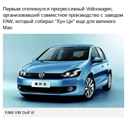
них приходится 80% всего китайского авторынка.
Миф 3. Все произведенные в Китае автомобили –
китайские.
В 80-х годах прошлого века китайское руководство
осознало, что одной легковушки с названием ''Хун
Ци'' (в переводе – ''Красный флаг'') недостаточно для
многомиллионой страны. Понадобились иностранцы,
которых недвусмысленно известили о новой линии
партии, на 100% взвинтив импортные пошлины и
введя льготы для совместных предприятий.
Первым откликнулся прогрессивный Volkswagen,
организовавший совместное производство с заводом
FAW, который собирал ''Хун Ци'' еще для великого
Мао.