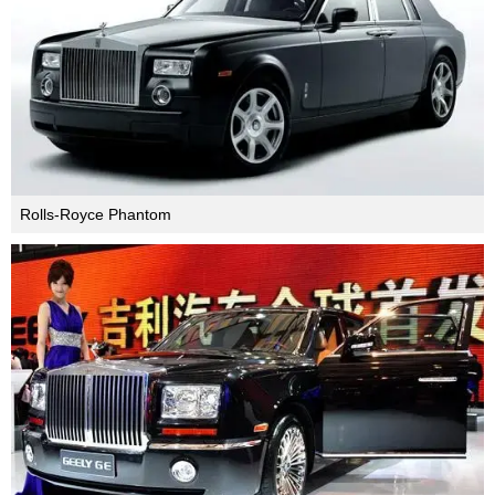
Корейцы долго пытались подать в суд, но все
подобные дела в дальнейшем были обречены на
поражение. Доказать факт плагиата очень трудно, в
особенности если иск подается в Китае.
Примеры можно приводить бесконечно. Из последних
– представленный в Шанхае Geely GE, китайский
Rolls-Royce.