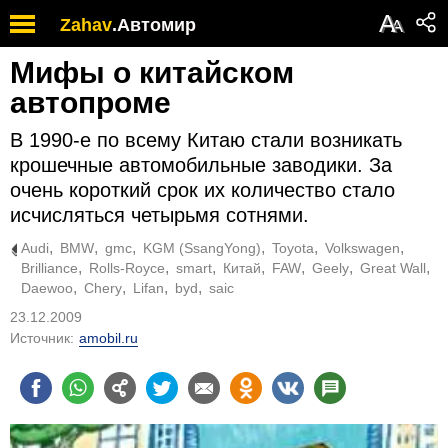
А
Zahav
.
Автомир
А
Мифы о китайском
автопроме
В 1990-е по всему Китаю стали возникать
крошечные автомобильные заводики. За
очень короткий срок их количество стало
исчисляться четырьмя сотнями.
Audi
BMW
gmc
KGM (SsangYong)
Toyota
Volkswagen
Brilliance
Rolls-Royce
smart
Китай
FAW
Geely
Great Wall
Daewoo
Chery
Lifan
byd
saic
23.12.2009
Источник:
amobil.ru