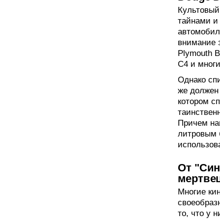
Культовый
тайнами и
автомобил
внимание з
Plymouth B
C4 и многи
Однако сп
же должен 
котором с
таинственн
Причем нав
литровым 
использов
От "Син
мертве
Многие ки
своеобразн
то, что у 