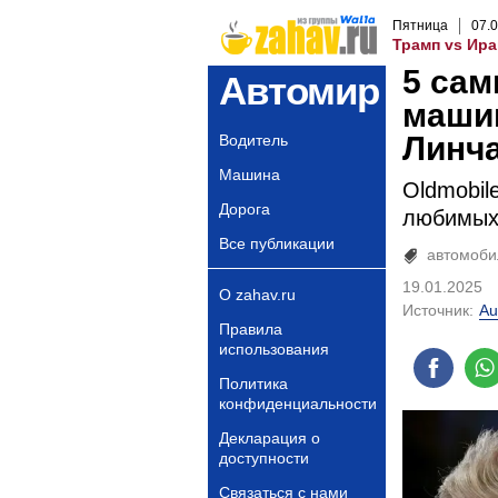
Пятница
07
.
0
Трамп vs Ира
5 са
Автомир
маши
Линч
Водитель
Машина
Oldmobil
Дорога
любимых 
Все публикации
автомоби
19.01.2025
О zahav.ru
Источник:
Au
Правила
использования
Политика
конфиденциальности
Декларация о
доступности
Связаться с нами