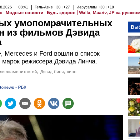
8
.
2026
08
:
41
Тель-Авив
+30
+27
Иерусалим
+30
+19
н
Модные новости
Будь здоров
Walla, Maariv, JP на русско
мых умопомрачительных
Выб
н из фильмов Дэвида
а
e, Mercedes и Ford вошли в список
марок режиссера Дэвида Линча.
ли знаменитостей
Дэвид Линч
кино
tonews - РБК