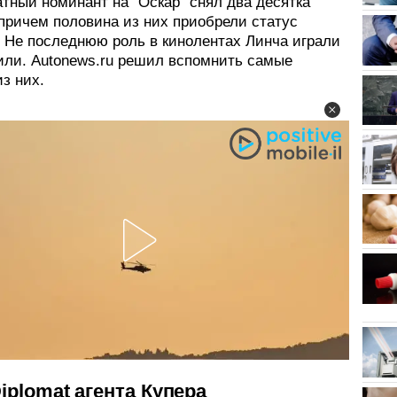
тный номинант на "Оскар" снял два десятка
причем половина из них приобрели статус
. Не последнюю роль в кинолентах Линча играли
или. Autonews.ru решил вспомнить самые
з них.
iplomat агента Купера