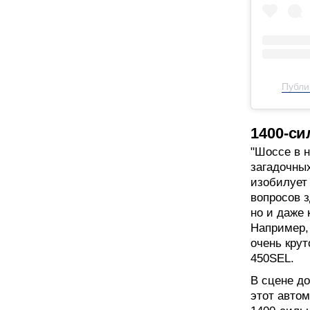
Публи
1400-с
"Шоссе в н
загадочны
изобилует
вопросов з
но и даже 
Например,
очень кру
450SEL.
В сцене до
этот авто