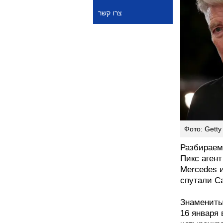
צרו קשר
Фото: Getty
Разбираемс
Пикс аген
Mercedes 
спутали Cad
Знамениты
16 января 