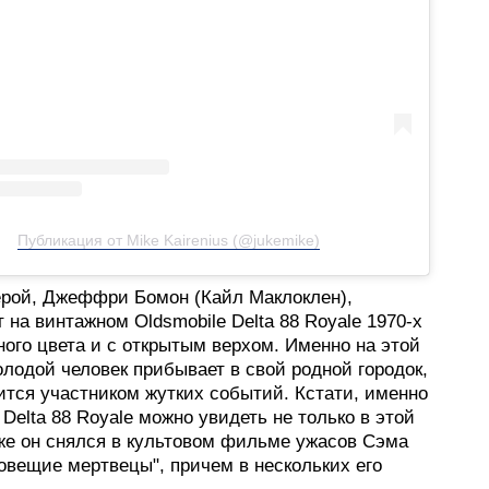
Публикация от Mike Kairenius (@jukemike)
ерой, Джеффри Бомон (Кайл Маклоклен),
 на винтажном Oldsmobile Delta 88 Royale 1970-х
ного цвета и с открытым верхом. Именно на этой
лодой человек прибывает в свой родной городок,
ится участником жутких событий. Кстати, именно
 Delta 88 Royale можно увидеть не только в этой
кже он снялся в культовом фильме ужасов Сэма
овещие мертвецы", причем в нескольких его