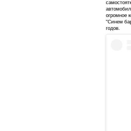
самостоят
автомобиле
огромное к
"Синем бар
годов.