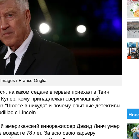
 Images / Franco Origlia
я, на каком седане впервые приехал в Твин
т Купер, кому принадлежал сверхмощный
из "Шоссе в никуда" и почему опытные детективы
illac с Lincoln
й американский кинорежиссер Дэвид Линч умер
в возрасте 78 лет. За всю свою карьеру