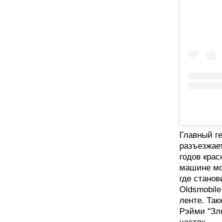
Главный г
разъезжает
годов крас
машине мо
где станов
Oldsmobile
ленте. Та
Рэйми "Зл