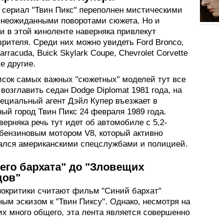
 сериал "Твин Пикс" переполнен мистическими
 неожиданными поворотами сюжета. Но и
и в этой киноленте наверняка привлекут
рителя. Среди них можно увидеть Ford Bronco,
arracuda, Buick Skylark Coupe, Chevrolet Corvette
е другие.
исок самых важных "сюжетных" моделей тут все
возглавить седан Dodge Diplomat 1981 года, на
пециальный агент Дэйл Купер въезжает в
ый город Твин Пикс 24 февраля 1989 года.
ерняка речь тут идет об автомобиле с 5,2-
бензиновым мотором V8, который активно
ался американскими спецслужбами и полицией.
его бархата" до "Зловещих
цов"
нокритики считают фильм "Синий бархат"
ым эскизом к "Твин Пиксу". Однако, несмотря на
них много общего, эта лента является совершенно