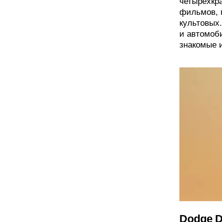
четырехкра
фильмов, 
культовых
и автомоб
знакомые и
Dodge D