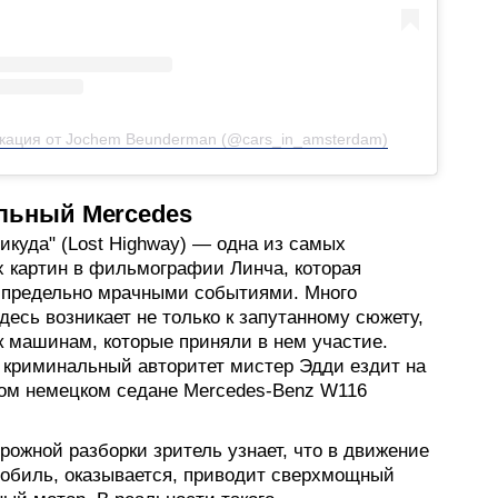
кация от Jochem Beunderman (@cars_in_amsterdam)
ильный Mercedes
икуда" (Lost Highway) — одна из самых
х картин в фильмографии Линча, которая
 предельно мрачными событиями. Много
десь возникает не только к запутанному сюжету,
к машинам, которые приняли в нем участие.
 криминальный авторитет мистер Эдди ездит на
том немецком седане Mercedes-Benz W116
рожной разборки зритель узнает, что в движение
мобиль, оказывается, приводит сверхмощный