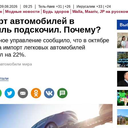
09
.
08
.
2026
09
:
25
Тель-Авив
+31
+26
Иерусалим
+33
+24
н
Модные новости
Будь здоров
Walla, Maariv, JP на русско
рт автомобилей в
Выб
ль подскочил. Почему?
ое управление сообщило, что в октябре
а импорт легковых автомобилей
л на 22%.
автомобили мира
тали