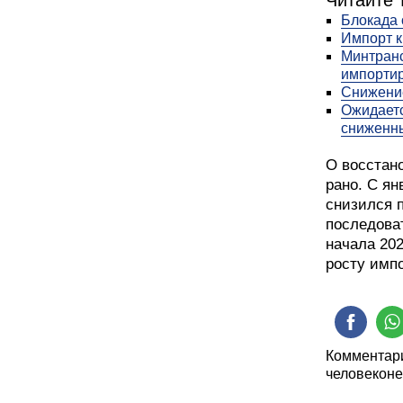
Читайте 
Блокада 
Импорт к
Минтранс
импорти
Снижение
Ожидаетс
сниженн
О восстано
рано. С ян
снизился п
последова
начала 20
росту имп
Комментари
человеконе