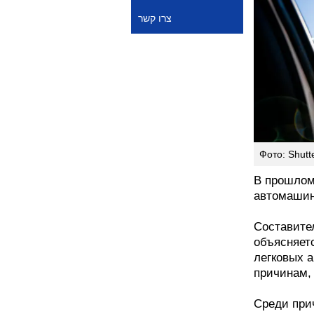
צרו קשר
Фото: Shutt
В прошлом
автомашин
Составител
объясняет
легковых 
причинам,
Среди прич