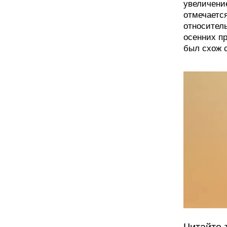
увеличение
отмечается
относител
осенних пр
был схож 