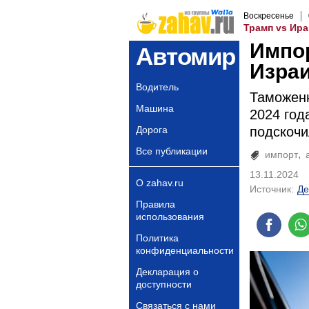
Воскресенье
Трамп vs Ира
Импо
Автомир
Израи
Водитель
Таможенн
Машина
2024 год
Дорога
подскочи
Все публикации
импорт
13.11.2024
О zahav.ru
Источник:
Де
Правила
использования
Политика
конфиденциальности
Декларация о
доступности
Связаться с нами