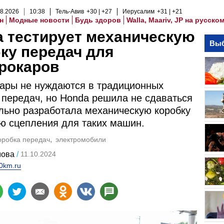
8
.
2026
10
:
38
Тель-Авив
+30
+27
Иерусалим
+31
+21
н
Модные новости
Будь здоров
Walla, Maariv, JP на русско
 тестирует механическую
Выб
ку передач для
рокаров
ары не нуждаются в традиционных
 передач, но Honda решила не сдаваться
льно разработала механическую коробку
ю сцепления для таких машин.
оробка передач
электромобили
мова
11.10.2024
0km.ru