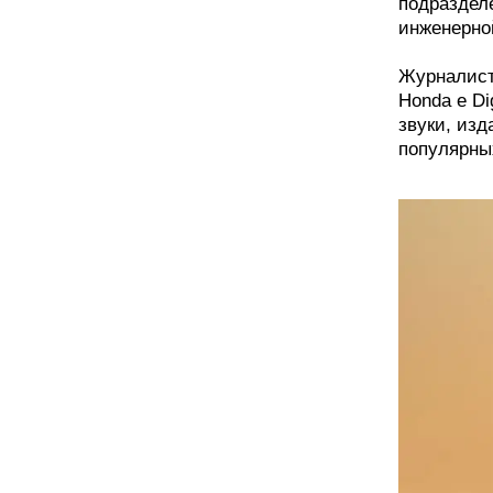
подраздел
инженерно
Журналист
Honda e Di
звуки, из
популярных