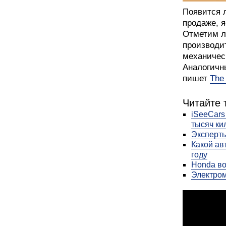
Появится л
продаже, я
Отметим л
производи
механичес
Аналогичн
пишет
The
Читайте 
iSeeCars
тысяч ки
Эксперты
Какой ав
году
Honda во
Электром