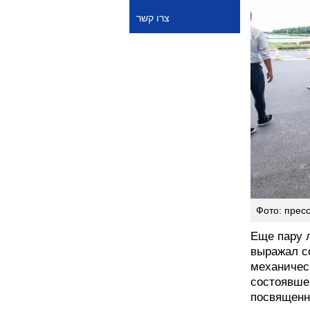
צרו קשר
Фото: прес
Еще пару 
выражал с
механическ
состоявше
посвященн