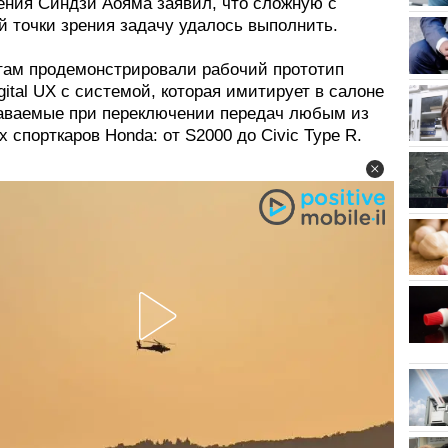
ения Синдзи Аояма заявил, что сложную с
й точки зрения задачу удалось выполнить.
ам продемонстрировали рабочий прототип
gital UX с системой, которая имитирует в салоне
даваемые при переключении передач любым из
 спорткаров Honda: от S2000 до Civic Type R.