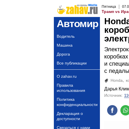
Пятница
07
.
0
Трамп vs Ира
Honda
Автомир
короб
элект
Водитель
Машина
Электрок
Дорога
коробках
и специа
Все публикации
с педаль
О zahav.ru
Honda
к
Правила
Дарья Кли
использования
Источник:
11
Политика
конфиденциальности
Декларация о
доступности
Связаться с нами