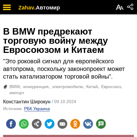
А
Zahav
.
Автомир
А
В BMW предрекают
торговую войну между
Евросоюзом и Китаем
"Это роковой сигнал для европейского
автопрома, поскольку законопроект может
стать катализатором торговой войны".
BMW
конкуренция
электромобили
Китай
Евросоюз
импорт
Константин Широкун
09.10.2024
Источник:
РБК Украина