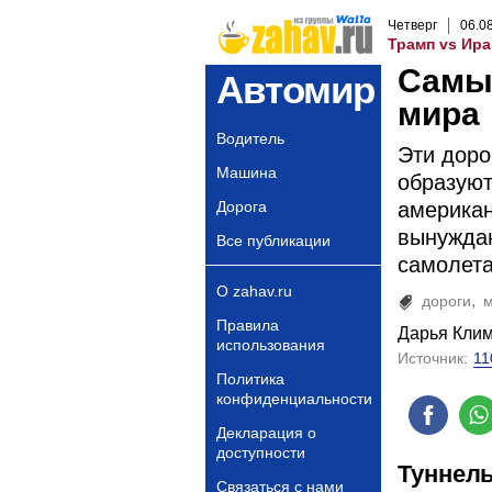
Четверг
06
.
0
Трамп vs Ира
Самы
Автомир
мира
Водитель
Эти доро
Машина
образуют
Дорога
американ
вынуждаю
Все публикации
самолет
О zahav.ru
дороги
Правила
Дарья Кли
использования
Источник:
11
Политика
конфиденциальности
Декларация о
доступности
Туннель
Связаться с нами