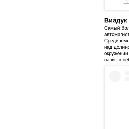
Пу
Виадук
Самый бол
автомагис
Средиземн
над долино
окружении 
парит в не