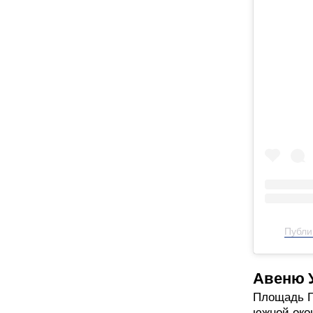
Публи
Авеню У
Площадь Г
южной око