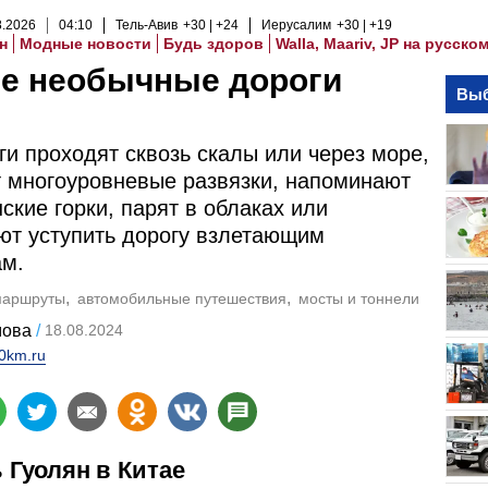
8
.
2026
04
:
10
Тель-Авив
+30
+24
Иерусалим
+30
+19
н
Модные новости
Будь здоров
Walla, Maariv, JP на русско
е необычные дороги
Выб
ги проходят сквозь скалы или через море,
 многоуровневые развязки, напоминают
ские горки, парят в облаках или
т уступить дорогу взлетающим
ам.
маршруты
автомобильные путешествия
мосты и тоннели
мова
18.08.2024
0km.ru
 Гуолян в Китае