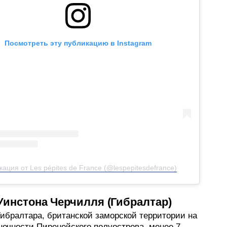
Посмотреть эту публикацию в Instagram
кация от Les pépites de France (@lespepitesdefrance)
инстона Черчилля (Гибралтар)
ибралтара, британской заморской территории на
нечности Пиренейского полуострова, менее 7