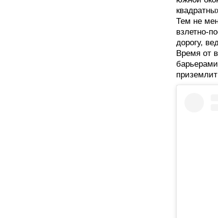
квадратных
Тем не мен
взлетно-п
дорогу, ве
Время от 
барьерами
приземлит