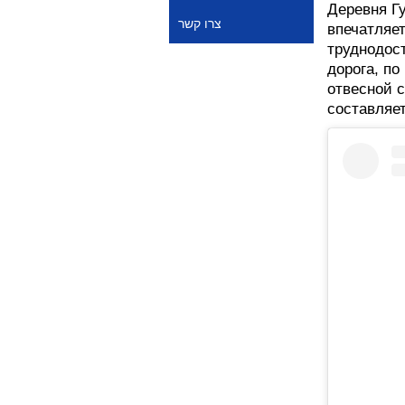
Деревня Гу
צרו קשר
впечатляе
труднодост
дорога, по
отвесной с
составляет