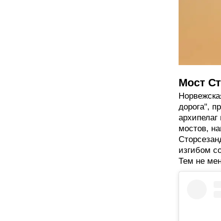
Мост Ст
Норвежская
дорога", п
архипелаг 
мостов, н
Сторсезанд
изгибом с
Тем не мен