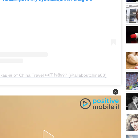
кация от China Travel 中国旅游?? (@allaboutchina88)