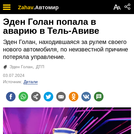
А
Zahav
.
Автомир
А
Эден Голан попала в
аварию в Тель-Авиве
Эден Голан, находившаяся за рулем своего
нового автомобиля, по неизвестной причине
потеряла управление.
Эден Голан
ДТП
03.07.2024
Источник:
Детали